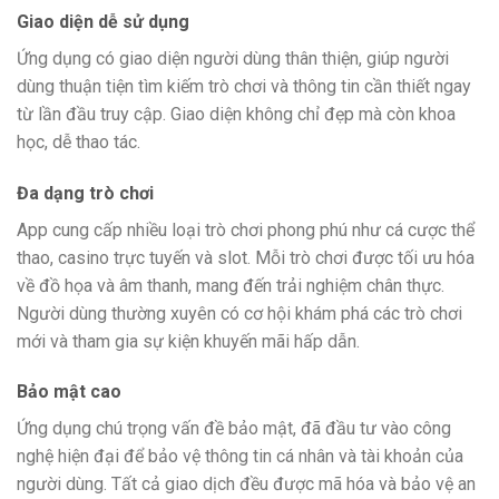
Giao diện dễ sử dụng
Ứng dụng có giao diện người dùng thân thiện, giúp người
dùng thuận tiện tìm kiếm trò chơi và thông tin cần thiết ngay
từ lần đầu truy cập. Giao diện không chỉ đẹp mà còn khoa
học, dễ thao tác.
Đa dạng trò chơi
App cung cấp nhiều loại trò chơi phong phú như cá cược thể
thao, casino trực tuyến và slot. Mỗi trò chơi được tối ưu hóa
về đồ họa và âm thanh, mang đến trải nghiệm chân thực.
Người dùng thường xuyên có cơ hội khám phá các trò chơi
mới và tham gia sự kiện khuyến mãi hấp dẫn.
Bảo mật cao
Ứng dụng chú trọng vấn đề bảo mật, đã đầu tư vào công
nghệ hiện đại để bảo vệ thông tin cá nhân và tài khoản của
người dùng. Tất cả giao dịch đều được mã hóa và bảo vệ an