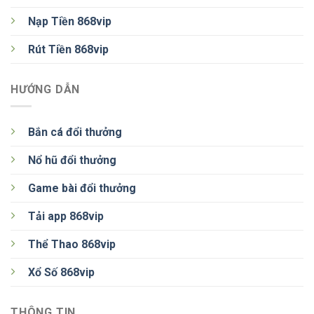
Nạp Tiền 868vip
Rút Tiền 868vip
HƯỚNG DẪN
Bắn cá đổi thưởng
Nổ hũ đổi thưởng
Game bài đổi thưởng
Tải app 868vip
Thể Thao 868vip
Xổ Số 868vip
THÔNG TIN