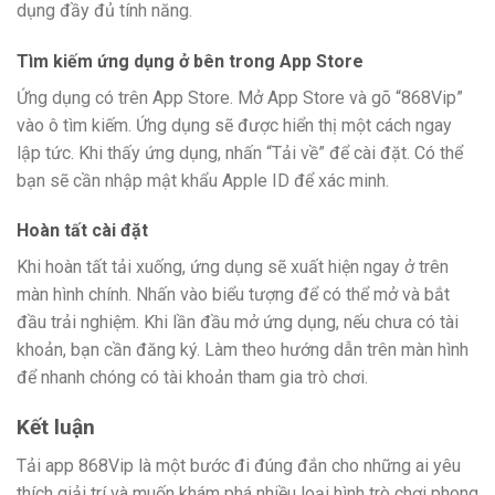
dụng đầy đủ tính năng.
Tìm kiếm ứng dụng ở bên trong App Store
Ứng dụng có trên App Store. Mở App Store và gõ “868Vip”
vào ô tìm kiếm.
Ứng dụng sẽ được hiển thị một cách ngay
lập tức.
Khi thấy ứng dụng, nhấn “Tải về” để cài đặt.
Có thể
bạn sẽ cần nhập mật khẩu Apple ID để xác minh.
Hoàn tất cài đặt
Khi hoàn tất tải xuống, ứng dụng sẽ xuất hiện ngay ở trên
màn hình chính.
Nhấn vào biểu tượng để có thể mở và bắt
đầu trải nghiệm.
Khi lần đầu mở ứng dụng, nếu chưa có tài
khoản, bạn cần đăng ký. Làm theo hướng dẫn trên màn hình
để nhanh chóng có tài khoản tham gia trò chơi.
Kết luận
Tải app 868Vip là một bước đi đúng đắn cho những ai yêu
thích giải trí và muốn khám phá nhiều loại hình trò chơi phong