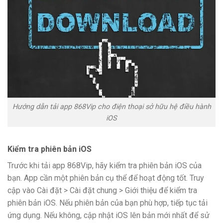
Hướng dẫn tải app 868Vip cho điện thoại sở hữu hệ điều hành
iOS
Kiểm tra phiên bản iOS
Trước khi tải app 868Vip, hãy kiểm tra phiên bản iOS của
bạn. App cần một phiên bản cụ thể để hoạt động tốt.
Truy
cập vào Cài đặt > Cài đặt chung > Giới thiệu để kiểm tra
phiên bản iOS.
Nếu phiên bản của bạn phù hợp, tiếp tục tải
ứng dụng. Nếu không, cập nhật iOS lên bản mới nhất để sử